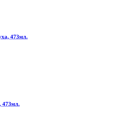
уха, 473мл.
, 473мл.