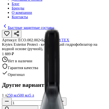
Блог
Бренды
О компании
Контакты
Быстрые защитные составы
Артикул:
ECO.002.002
•
Бренд:
KRYTEX
Krytex Exterior Protect - керамический гидрофобизатор на
водной основе (ручной), 1 л
1 889 ₽
Нет в наличии
Гарантия качества
Оригинал
Другие варианты:
1 л
250 мл
500 мл
5 л