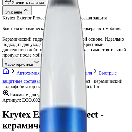
Уточнить наличие
Описание
Krytex Exterior Protect Быстрая керамическая защита
Быстрая керамическая защита. Для экстерьера автомобиля.
Керамический гидрофобизатор на водной основе. Идеально
подходит для ухода за керамичекими покрытиями
длительного действия. Может работать как самостоятельный
продукт после мойки автомобиля.
Характеристики
Автохимия
Воски для автомобиля
Быстрые
защитные составы
Krytex Exterior Protect - керамический
гидрофобизатор на водной основе (ручной), 1 л
Нажмите для увеличения
Артикул:
ECO.002.002
•
Бренд:
KRYTEX
Krytex Exterior Protect -
керамический