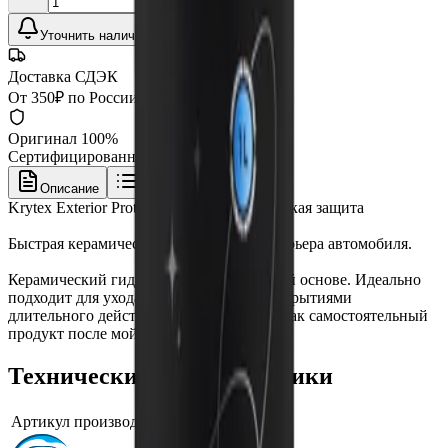
Уточнить наличие
Доставка СДЭК
От 350₽ по России
Оригинал 100%
Сертифицированный товар
Описание
Характеристики
Krytex Exterior Protect Быстрая керамическая защита
Быстрая керамическая защита. Для экстерьера автомобиля.
Керамический гидрофобизатор на водной основе. Идеально
подходит для ухода за керамичекими покрытиями
длительного действия. Может работать как самостоятельный
продукт после мойки автомобиля.
Технические характеристики
Артикул производителя
ECO.002.002