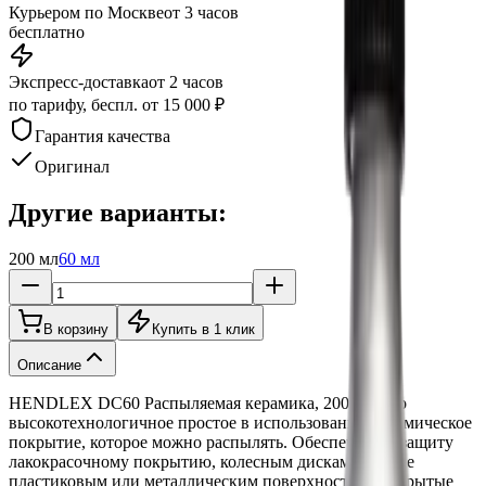
Курьером по Москве
от 3 часов
бесплатно
Экспресс-доставка
от 2 часов
по тарифу, беспл. от 15 000 ₽
Гарантия качества
Оригинал
Другие варианты:
200 мл
60 мл
В корзину
Купить в 1 клик
Описание
HENDLEX DC60 Распыляемая керамика, 200мл - это
высокотехнологичное простое в использовании керамическое
покрытие, которое можно распылять. Обеспечивает защиту
лакокрасочному покрытию, колесным дискам, а также
пластиковым или металлическим поверхностям. Покрытые