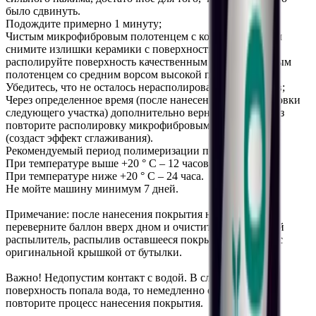
было сдвинуть.
Подождите примерно 1 минуту;
Чистым микрофибровым полотенцем с коротким ворсом
снимите излишки керамики с поверхности и затем
располируйте поверхность качественным микрофибровым
полотенцем со средним ворсом высокой плотности;
Убедитесь, что не осталось нерасполированных участков;
Через определенное время (после нанесения и располировки
следующего участка) дополнительно вернитесь и еще раз
повторите располировку микрофибровым полотенцем
(создаст эффект сглаживания).
Рекомендуемый период полимеризации покрытия:
При температуре выше +20 ° С – 12 часов;
При температуре ниже +20 ° C – 24 часа.
Не мойте машину минимум 7 дней.
Примечание: после нанесения покрытия на автомобиль
переверните баллон вверх дном и очистите прилагаемый
распылитель, распылив оставшееся покрытие. Храните с
оригинальной крышкой от бутылки.
Важно! Недопустим контакт с водой. В случае, если на
поверхность попала вода, то немедленно очистите ее и
повторите процесс нанесения покрытия.