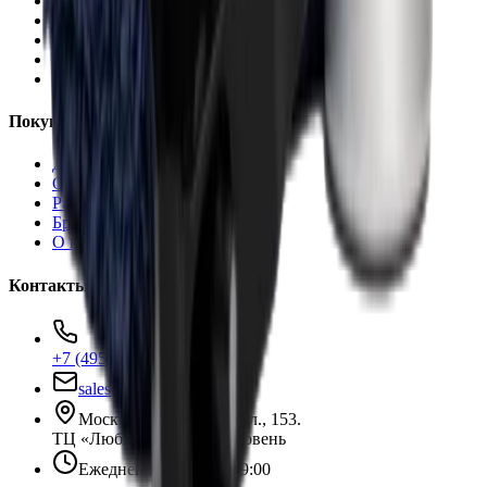
Автохимия
Оборудование
Расходные материалы
Инструменты
Аксессуары
Покупателям
Доставка и оплата
Обучение
Распродажа
Бренды
О компании
Контакты
+7 (495) 135-35-99
sales@insafe.ru
Москва, Люблинская ул., 153.
ТЦ «Люблю Молл», -1 уровень
Ежедневно 10:00 — 19:00