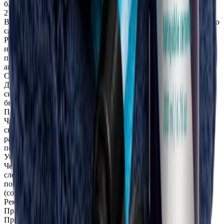
блеска.
2 способ: С помощью аппликатора:
Вместо салфетки для аппликатора примените микрофибровую
салфетку плотностью 200-250 грамм с коротким ворсом;
Равномерно нанесите состав на поверхность (из расчета 50мл
на 1 слой машины среднего размера седана) используя
продольно-поперечную траекторию при движении
аппликатором. Не рекомендуется делать круговые движения;
Старайтесь наносить продукт равномерно и без пропусков.
Давление на аппликатор должно быть минимальным, без
сильного нажима, достаточное для того, чтобы его можно
было сдвинуть.
Подождите примерно 1 минуту;
Чистым микрофибровым полотенцем с коротким ворсом
снимите излишки керамики с поверхности и затем
располируйте поверхность качественным микрофибровым
полотенцем со средним ворсом высокой плотности;
Убедитесь, что не осталось нерасполированных участков;
Через определенное время (после нанесения и располировки
следующего участка) дополнительно вернитесь и еще раз
повторите располировку микрофибровым полотенцем
(создаст эффект сглаживания).
Рекомендуемый период полимеризации покрытия:
При температуре выше +20 ° С – 12 часов;
При температуре ниже +20 ° C – 24 часа.