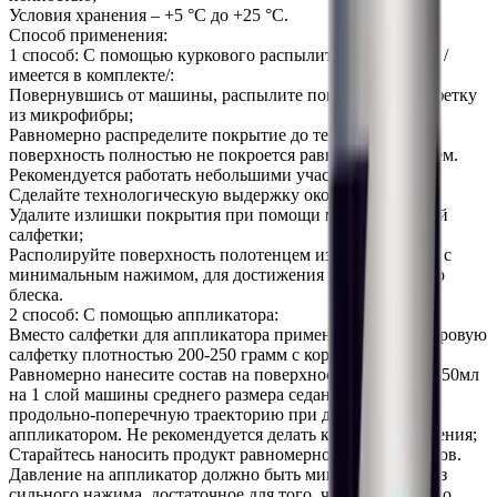
Условия хранения – +5 °C до +25 °C.
Способ применения:
1 способ: С помощью куркового распылителя (триггера) /
имеется в комплекте/:
Повернувшись от машины, распылите покрытие на салфетку
из микрофибры;
Равномерно распределите покрытие до тех пор, пока
поверхность полностью не покроется равномерным слоем.
Рекомендуется работать небольшими участками;
Сделайте технологическую выдержку около 1 минуты;
Удалите излишки покрытия при помощи микрофибровой
салфетки;
Располируйте поверхность полотенцем из микрофибры, с
минимальным нажимом, для достижения максимального
блеска.
2 способ: С помощью аппликатора:
Вместо салфетки для аппликатора примените микрофибровую
салфетку плотностью 200-250 грамм с коротким ворсом;
Равномерно нанесите состав на поверхность (из расчета 50мл
на 1 слой машины среднего размера седана) используя
продольно-поперечную траекторию при движении
аппликатором. Не рекомендуется делать круговые движения;
Старайтесь наносить продукт равномерно и без пропусков.
Давление на аппликатор должно быть минимальным, без
сильного нажима, достаточное для того, чтобы его можно