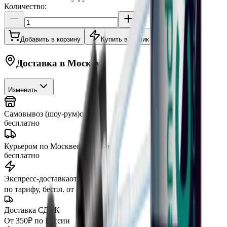
Количество:
Добавить в корзину
Купить в 1 клик
Доставка в
Москву
Изменить
Самовывоз (шоу-рум)
сегодня
бесплатно
Курьером по Москве
от 3 часов
бесплатно
Экспресс-доставка
от 2 часов
по тарифу, беспл. от 15 000 ₽
Доставка СДЭК
От 350₽ по России