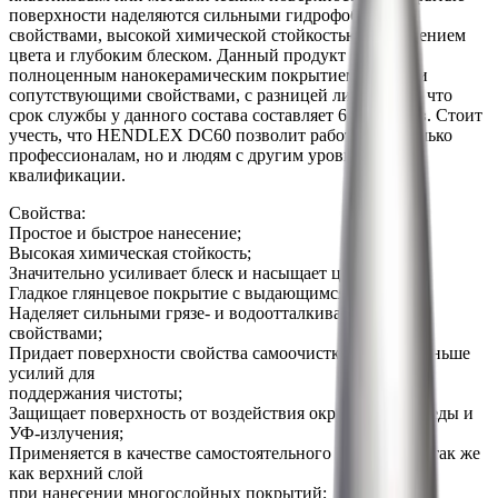
поверхности наделяются сильными гидрофобными
свойствами, высокой химической стойкостью, насыщением
цвета и глубоким блеском. Данный продукт является
полноценным нанокерамическим покрытием со всеми
сопутствующими свойствами, с разницей лишь в том, что
срок службы у данного состава составляет 6-7 месяцев. Cтоит
учесть, что HENDLEX DC60 позволит работать не только
профессионалам, но и людям с другим уровнем
квалификации.
Свойства:
Простое и быстрое нанесение;
Высокая химическая стойкость;
Значительно усиливает блеск и насыщает цвет;
Гладкое глянцевое покрытие с выдающимся блеском;
Наделяет сильными грязе- и водоотталкивающими
свойствами;
Придает поверхности свойства самоочистки, требуя меньше
усилий для
поддержания чистоты;
Защищает поверхность от воздействия окружающей среды и
УФ-излучения;
Применяется в качестве самостоятельного покрытия, а так же
как верхний слой
при нанесении многослойных покрытий;