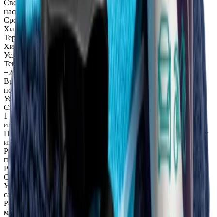
Свойства покрытия – гидрофобные, антистатические,
насыщение цвета;
Срок годности – 1 год без вскрытия упаковки.
Химические свойства:
Термостойкость – -30 °C до +150 °C;
Химическая стойкость – 3
Угол контакта с водой – 102°;
Условия:
Температура нанесения – +10 °C до +25 °C (рекомендуемая
+20 °C);
Время кристаллизации – 10-12 часов первичная; 7 дней
полностью;
Условия хранения – +5 °C до +25 °C.
Способ применения:
1 способ: С помощью куркового распылителя (триггера) /
имеется в комплекте/:
Повернувшись от машины, распылите покрытие на салфетку
из микрофибры;
Равномерно распределите покрытие до тех пор, пока
поверхность полностью не покроется равномерным слоем.
Рекомендуется работать небольшими участками;
Сделайте технологическую выдержку около 1 минуты;
Удалите излишки покрытия при помощи микрофибровой
салфетки;
Располируйте поверхность полотенцем из микрофибры, с
минимальным нажимом, для достижения максимального