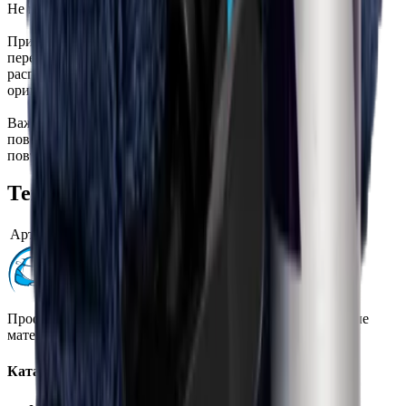
Не мойте машину минимум 7 дней.
Примечание: после нанесения покрытия на автомобиль
переверните баллон вверх дном и очистите прилагаемый
распылитель, распылив оставшееся покрытие. Храните с
оригинальной крышкой от бутылки.
Важно! Недопустим контакт с водой. В случае, если на
поверхность попала вода, то немедленно очистите ее и
повторите процесс нанесения покрытия.
Технические характеристики
Артикул производителя
DC60200
Профессиональная автохимия, оборудование и расходные
материалы для детейлинга.
Каталог