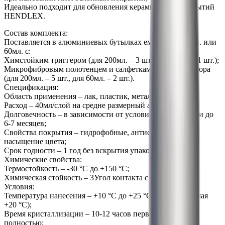
Идеально подходит для обновления керамических покрытий
HENDLEX.
Состав комплекта:
Поставляется в алюминиевых бутылках емкостью 200мл. или
60мл. с:
Химстойким триггером (для 200мл. – 3 шт., для 60мл. – 1 шт.);
Микрофибровым полотенцем и салфетками для апликатора
(для 200мл. – 5 шт., для 60мл. – 2 шт.).
Спецификация:
Область применения – лак, пластик, металл;
Расход – 40мл/слой на средне размерный автомобиль;
Долговечность – в зависимости от условий эксплуатации до
6-7 месяцев;
Свойства покрытия – гидрофобные, антистатические,
насыщение цвета;
Срок годности – 1 год без вскрытия упаковки.
Химические свойства:
Термостойкость – -30 °C до +150 °C;
Химическая стойкость – 3
Угол контакта с водой – 102°;
Условия:
Температура нанесения – +10 °C до +25 °C (рекомендуемая
+20 °C);
Время кристаллизации – 10-12 часов первичная; 7 дней
полностью;