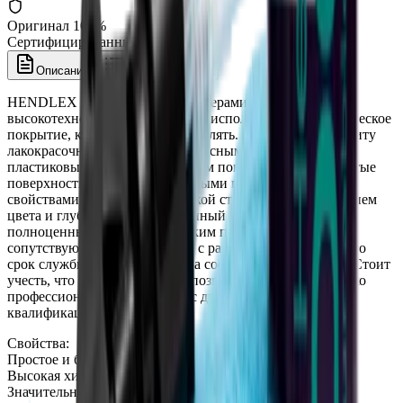
Оригинал 100%
Сертифицированный товар
Описание
Характеристики
HENDLEX DC60 Распыляемая керамика, 200мл - это
высокотехнологичное простое в использовании керамическое
покрытие, которое можно распылять. Обеспечивает защиту
лакокрасочному покрытию, колесным дискам, а также
пластиковым или металлическим поверхностям. Покрытые
поверхности наделяются сильными гидрофобными
свойствами, высокой химической стойкостью, насыщением
цвета и глубоким блеском. Данный продукт является
полноценным нанокерамическим покрытием со всеми
сопутствующими свойствами, с разницей лишь в том, что
срок службы у данного состава составляет 6-7 месяцев. Cтоит
учесть, что HENDLEX DC60 позволит работать не только
профессионалам, но и людям с другим уровнем
квалификации.
Свойства:
Простое и быстрое нанесение;
Высокая химическая стойкость;
Значительно усиливает блеск и насыщает цвет;