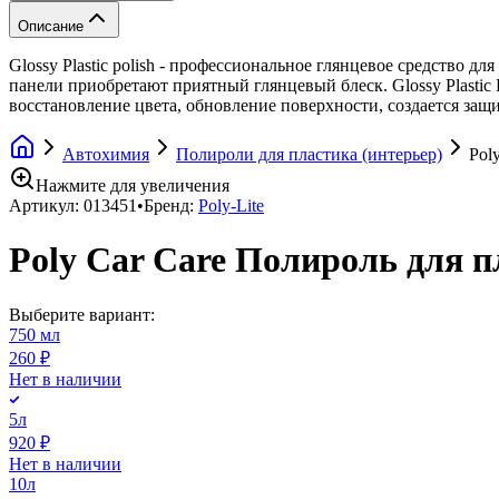
Описание
Glossy Plastic polish - профессиональное глянцевое средство
панели приобретают приятный глянцевый блеск. Glossy Plastic
восстановление цвета, обновление поверхности, создается защ
Автохимия
Полироли для пластика (интерьер)
Poly
Нажмите для увеличения
Артикул:
013451
•
Бренд:
Poly-Lite
Poly Car Care Полироль для пла
Выберите вариант:
750 мл
260 ₽
Нет в наличии
5л
920 ₽
Нет в наличии
10л