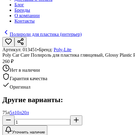
Блог
Бренды
О компании
Контакты
Полироли для пластика (интерьер)
Артикул:
013451
•
Бренд:
Poly-Lite
Poly Car Care Полироль для пластика глянцевый, Glossy Plastic Pol
260 ₽
Нет в наличии
Гарантия качества
Оригинал
Другие варианты:
75л
5л
10л
20л
Уточнить наличие