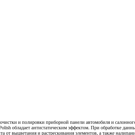
 для очистки и полировки приборной панели автомобиля и салонн
 Polish обладает антистатическим эффектом. При обработке дан
ита от выцветания и растрескивания элементов, а также налипан