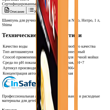
Сертифицированный товар
Описание
Характеристики
Шампунь для ручной мойки автомобиля Nitro, Нитро, 1 л,
Shima
Технические характеристики
Качество воды
для воды любого качества
Тип автошампуня
однокомпонентный
Способ применения
шампунь для ручной мойки
Среда по pH показателю
Нейтральная, pH=7
Артикул производителя
4626016836646
Концентрация автошампуня
Стандартная
Профессиональная автохимия, оборудование и расходные
материалы для детейлинга.