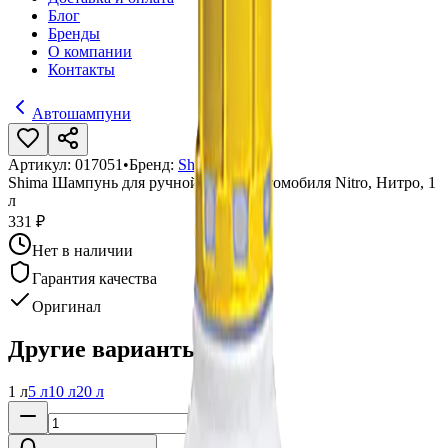
Блог
Бренды
О компании
Контакты
Автошампуни
Артикул:
017051
•
Бренд:
Shima
Shima Шампунь для ручной мойки автомобиля Nitro, Нитро, 1
л
331 ₽
Нет в наличии
Гарантия качества
Оригинал
Другие варианты:
1 л
5 л
10 л
20 л