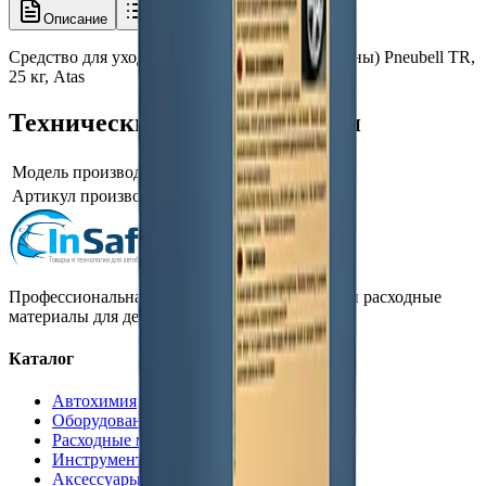
Описание
Характеристики
Средство для ухода за шинами (чернение резины) Pneubell TR,
25 кг, Atas
Технические характеристики
Модель производителя
Pneubell TR 25
Артикул производителя
5303
Профессиональная автохимия, оборудование и расходные
материалы для детейлинга.
Каталог
Автохимия
Оборудование
Расходные материалы
Инструменты
Аксессуары