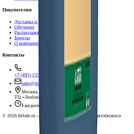
Покупателям
Доставка и оплата
Обучение
Распродажа
Бренды
О компании
Контакты
+7 (495) 135-35-99
sales@insafe.ru
Москва, Люблинская ул., 153.
ТЦ «Люблю Молл», -1 уровень
Ежедневно 10:00 — 19:00
©
2026
InSafe.ru — Товары и технологии для автобизнеса