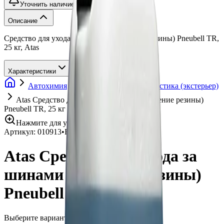
Уточнить наличие
Описание
Средство для ухода за шинами (чернение резины) Pneubell TR,
25 кг, Atas
Характеристики
Автохимия
Чернение резины и пластика (экстерьер)
Atas Средство для ухода за шинами (чернение резины)
Pneubell TR, 25 кг
Нажмите для увеличения
Артикул:
010913
•
Бренд:
Atas
Atas Средство для ухода за
шинами (чернение резины)
Pneubell TR, 25 кг
Выберите вариант: