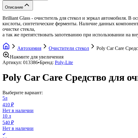
Описание
Brilliant Glass - очиститель для стекол и зеркал автомобиля.
кислоты, синтетические ферменты. Наличие данных компонентов
очистке стекла,
а так же препятствовать запотеванию при использовании на вн
Автохимия
Очистители стекол
Poly Car Care Средст
Нажмите для увеличения
Артикул:
013386
•
Бренд:
Poly-Lite
Poly Car Care Средство для очис
Выберите вариант:
5л
410 ₽
Нет в наличии
10 л
540 ₽
Нет в наличии