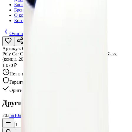
Блог
Бренды
О компании
Контакты
Очистители стекол
Артикул:
013385
•
Бренд:
Poly-Lite
Poly Car Care Средство для очистки стекол, Billiant Glass,
(конц.), 20л
1 070 ₽
Нет в наличии
Гарантия качества
Оригинал
Другие варианты:
20л
5л
10л