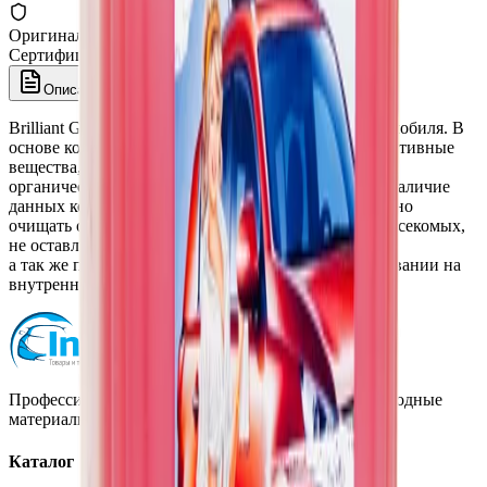
Оригинал 100%
Сертифицированный товар
Описание
Brilliant Glass - очиститель для стекол и зеркал автомобиля. В
основе композиции состава входят поверхностно-активные
вещества, солюбилизаторы, гидрофобные добавки,
органические кислоты, синтетические ферменты. Наличие
данных компонентов в составе позволяет эффективно
очищать органику со стекол, в том числе остатки насекомых,
не оставлять разоводов при очистке стекла,
а так же препятствовать запотеванию при использовании на
внутренней поверхности стекол автомобиля.
Профессиональная автохимия, оборудование и расходные
материалы для детейлинга.
Каталог