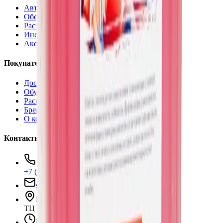
Автохимия
Оборудование
Расходные материалы
Инструменты
Аксессуары
Покупателям
Доставка и оплата
Обучение
Распродажа
Бренды
О компании
Контакты
+7 (495) 135-35-99
sales@insafe.ru
Москва, Люблинская ул., 153.
ТЦ «Люблю Молл», -1 уровень
Ежедневно 10:00 — 19:00