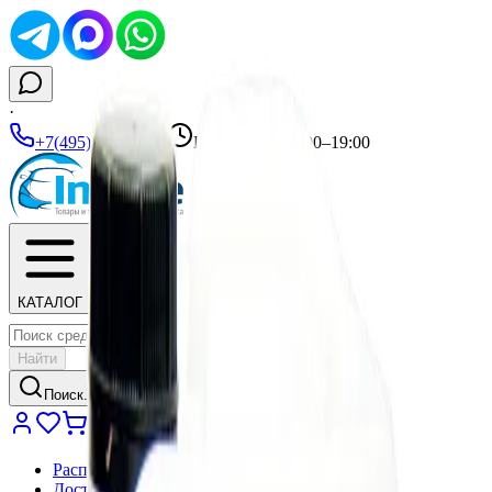
·
+7(495)135-35-99
|
Ежедневно 10:00–19:00
КАТАЛОГ
Найти
Поиск...
Распродажа
Доставка и оплата