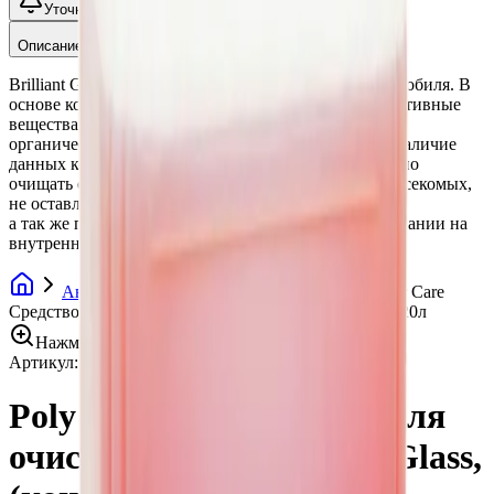
Уточнить наличие
Описание
Brilliant Glass - очиститель для стекол и зеркал автомобиля. В
основе композиции состава входят поверхностно-активные
вещества, солюбилизаторы, гидрофобные добавки,
органические кислоты, синтетические ферменты. Наличие
данных компонентов в составе позволяет эффективно
очищать органику со стекол, в том числе остатки насекомых,
не оставлять разоводов при очистке стекла,
а так же препятствовать запотеванию при использовании на
внутренней поверхности стекол автомобиля.
Автохимия
Очистители стекол
Poly Car Care
Средство для очистки стекол, Billiant Glass, (конц.), 20л
Нажмите для увеличения
Артикул:
013385
•
Бренд:
Poly-Lite
Poly Car Care Средство для
очистки стекол, Billiant Glass,