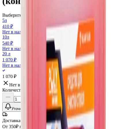
(конц.), 20л
Выберите вариант:
5л
410 ₽
Нет в наличии
10л
540 ₽
Нет в наличии
20 л
1 070 ₽
Нет в наличии
1 070 ₽
Нет в наличии
Количество:
Уточнить наличие
Доставка СДЭК
От 350₽ по России