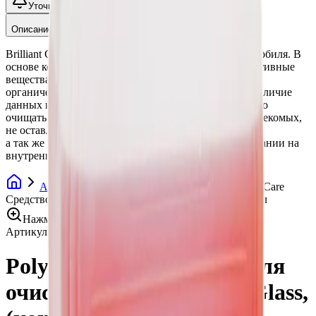
Уточнить наличие
Описание
Brilliant Glass - очиститель для стекол и зеркал автомобиля. В
основе композиции состава входят поверхностно-активные
вещества, солюбилизаторы, гидрофобные добавки,
органические кислоты, синтетические ферменты. Наличие
данных компонентов в составе позволяет эффективно
очищать органику со стекол, в том числе остатки насекомых,
не оставлять разоводов при очистке стекла,
а так же препятствовать запотеванию при использовании на
внутренней поверхности стекол автомобиля.
Автохимия
Очистители стекол
Poly Car Care
Средство для очистки стекол, Billiant Glass, (конц.), 5л
Нажмите для увеличения
Артикул:
013387
•
Бренд:
Poly-Lite
Poly Car Care Средство для
очистки стекол, Billiant Glass,