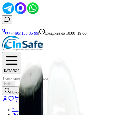
·
+7(495)135-35-99
|
Ежедневно 10:00–19:00
КАТАЛОГ
Найти
Поиск...
Распродажа
Доставка и оплата