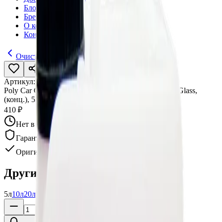
Блог
Бренды
О компании
Контакты
Очистители стекол
Артикул:
013387
•
Бренд:
Poly-Lite
Poly Car Care Средство для очистки стекол, Billiant Glass,
(конц.), 5л
410 ₽
Нет в наличии
Гарантия качества
Оригинал
Другие варианты:
5л
10л
20л