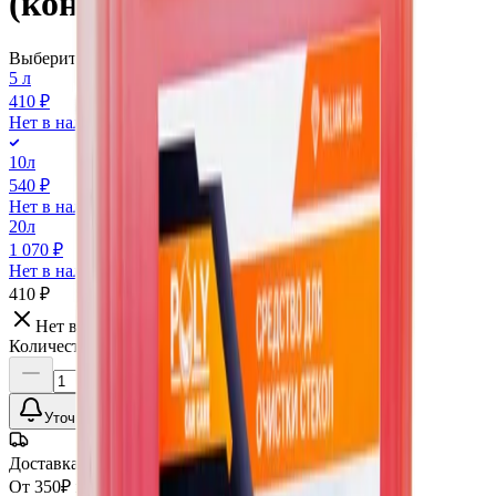
(конц.), 5л
Выберите вариант:
5 л
410 ₽
Нет в наличии
10л
540 ₽
Нет в наличии
20л
1 070 ₽
Нет в наличии
410 ₽
Нет в наличии
Количество:
Уточнить наличие
Доставка СДЭК
От 350₽ по России