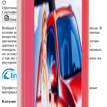
Оригинал 100%
Сертифицированный товар
Описание
Brilliant Glass - очиститель для стекол и зеркал автомобиля. В
основе композиции состава входят поверхностно-активные
вещества, солюбилизаторы, гидрофобные добавки,
органические кислоты, синтетические ферменты. Наличие
данных компонентов в составе позволяет эффективно
очищать органику со стекол, в том числе остатки насекомых,
не оставлять разоводов при очистке стекла,
а так же препятствовать запотеванию при использовании на
внутренней поверхности стекол автомобиля.
Профессиональная автохимия, оборудование и расходные
материалы для детейлинга.
Каталог