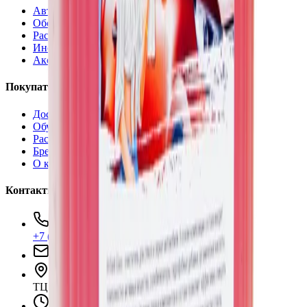
Автохимия
Оборудование
Расходные материалы
Инструменты
Аксессуары
Покупателям
Доставка и оплата
Обучение
Распродажа
Бренды
О компании
Контакты
+7 (495) 135-35-99
sales@insafe.ru
Москва, Люблинская ул., 153.
ТЦ «Люблю Молл», -1 уровень
Ежедневно 10:00 — 19:00